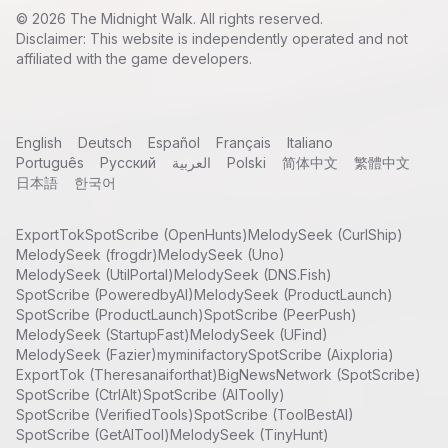
©
2026
The Midnight Walk
. All rights reserved.
Disclaimer: This website is independently operated and not
affiliated with the game developers.
English
Deutsch
Español
Français
Italiano
Português
Русский
العربية
Polski
简体中文
繁體中文
日本語
한국어
ExportTok
SpotScribe (OpenHunts)
MelodySeek (CurlShip)
MelodySeek (frogdr)
MelodySeek (Uno)
MelodySeek (UtilPortal)
MelodySeek (DNS.Fish)
SpotScribe (PoweredbyAI)
MelodySeek (ProductLaunch)
SpotScribe (ProductLaunch)
SpotScribe (PeerPush)
MelodySeek (StartupFast)
MelodySeek (UFind)
MelodySeek (Fazier)
myminifactory
SpotScribe (Aixploria)
ExportTok (Theresanaiforthat)
BigNewsNetwork (SpotScribe)
SpotScribe (CtrlAlt)
SpotScribe (AIToolly)
SpotScribe (VerifiedTools)
SpotScribe (ToolBestAI)
SpotScribe (GetAITool)
MelodySeek (TinyHunt)