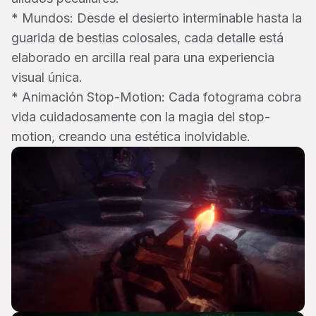
*
Mundos: Desde el desierto interminable hasta la
guarida de bestias colosales, cada detalle está
elaborado en arcilla real para una experiencia
visual única.
*
Animación Stop-Motion: Cada fotograma cobra
vida cuidadosamente con la magia del stop-
motion, creando una estética inolvidable.